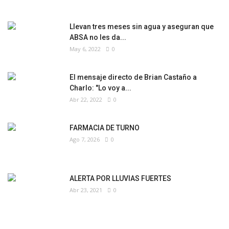
Llevan tres meses sin agua y aseguran que
ABSA no les da...
May 6, 2022
0
El mensaje directo de Brian Castaño a
Charlo: "Lo voy a...
Abr 22, 2022
0
FARMACIA DE TURNO
Ago 7, 2026
0
ALERTA POR LLUVIAS FUERTES
Abr 23, 2021
0