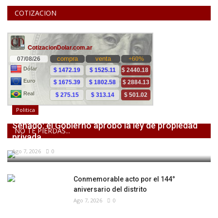
COTIZACION
Politica
Senado: el Gobierno aprobó la ley de propiedad
NO TE PIERDAS...
privada,...
Ago 7, 2026
0
Conmemorable acto por el 144°
aniversario del distrito
Ago 7, 2026
0