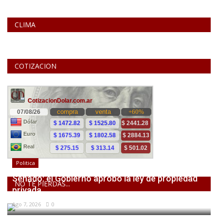
CLIMA
COTIZACION
Politica
Senado: el Gobierno aprobó la ley de propiedad
NO TE PIERDAS...
privada,...
Ago 7, 2026
0