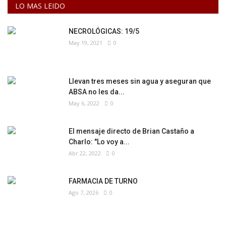
LO MAS LEIDO
NECROLÓGICAS: 19/5
May 19, 2021
0
Llevan tres meses sin agua y aseguran que
ABSA no les da...
May 6, 2022
0
El mensaje directo de Brian Castaño a
Charlo: "Lo voy a...
Abr 22, 2022
0
FARMACIA DE TURNO
Ago 7, 2026
0