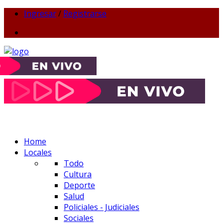
Ingresar
/
Registrarse
Home
Locales
Todo
Cultura
Deporte
Salud
Policiales - Judiciales
Sociales