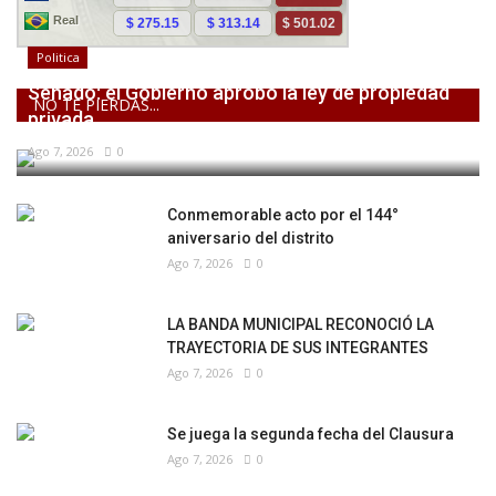
Politica
Senado: el Gobierno aprobó la ley de propiedad
NO TE PIERDAS...
privada,...
Ago 7, 2026
0
Conmemorable acto por el 144°
aniversario del distrito
Ago 7, 2026
0
LA BANDA MUNICIPAL RECONOCIÓ LA
TRAYECTORIA DE SUS INTEGRANTES
Ago 7, 2026
0
Se juega la segunda fecha del Clausura
Ago 7, 2026
0